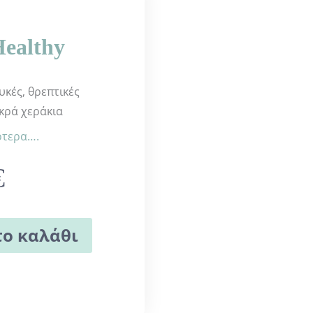
Healthy
λυκές, θρεπτικές
ικρά χεράκια
ότερα….
€
ο καλάθι