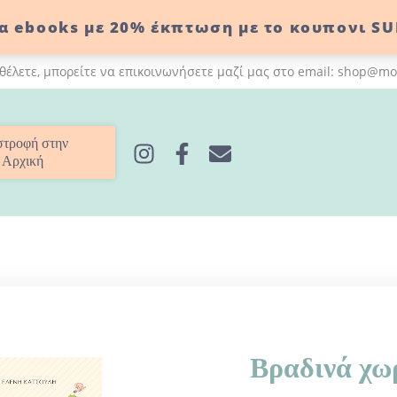
α ebooks με 20% έκπτωση με το κουπονι SU
 θέλετε, μπορείτε να επικοινωνήσετε μαζί μας στο email: shop
στροφή στην
Αρχική
Βραδινά χωρ