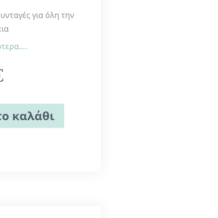
συνταγές για όλη την
εια
ότερα….
€
ο καλάθι