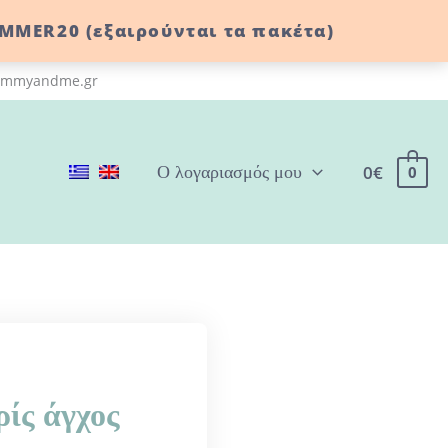
MMER20 (εξαιρούνται τα πακέτα)
@mommyandme.gr
0
€
Ο λογαριασμός μου
0
ίς άγχος