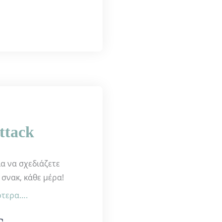
ttack
α να σχεδιάζετε
σνακ, κάθε μέρα!
ότερα….