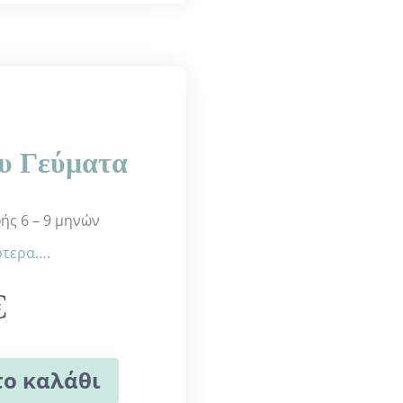
υ Γεύματα
ς 6 – 9 μηνών
ότερα….
€
ο καλάθι