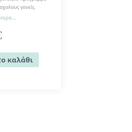
σχολους γονείς.
ότερα….
€
ο καλάθι